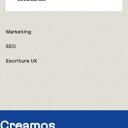
0%
Marketing
0%
SEO
8%
Escritura UX
Creamos